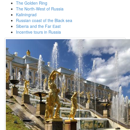
The Golden Ring
The North-West of Russia
Kaliningrad
Russian coast of the Black sea
Siberia and the Far Еast
Incentive tours in Russia